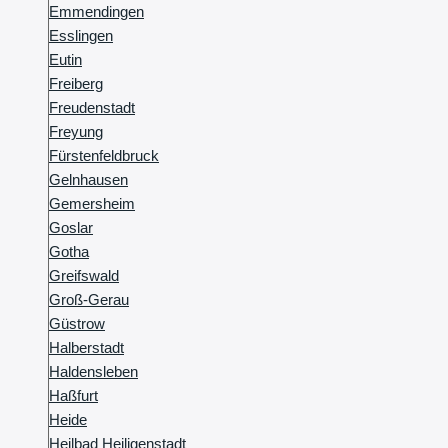
Emmendingen
Esslingen
Eutin
Freiberg
Freudenstadt
Freyung
Fürstenfeldbruck
Gelnhausen
Gemersheim
Goslar
Gotha
Greifswald
Groß-Gerau
Güstrow
Halberstadt
Haldensleben
Haßfurt
Heide
Heilbad Heiligenstadt