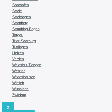
Sonthofen
Stade
Stadthagen
Starnberg
Straubing-Bogen
Torgau
Trier-Saarburg
Tuttlingen
Uelzen
Verden
Waldshut-Tiengen
Wetzlar
Wildeshausen
Wittlich
Wunsiedel
Zwickau
X