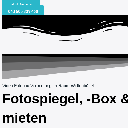
Jetzt Anrufen
040 605 339 460
Video Fotobox Vermietung im Raum Wolfenbüttel
Fotospiegel, -Box 
mieten