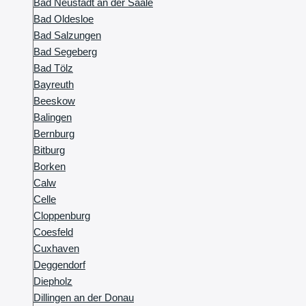
Bad Neustadt an der Saale
Bad Oldesloe
Bad Salzungen
Bad Segeberg
Bad Tölz
Bayreuth
Beeskow
Balingen
Bernburg
Bitburg
Borken
Calw
Celle
Cloppenburg
Coesfeld
Cuxhaven
Deggendorf
Diepholz
Dillingen an der Donau