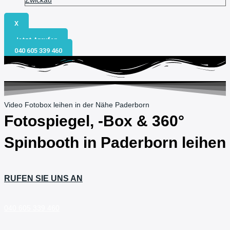
Zwickau
X
Jetzt Anrufen
040 605 339 460
Video Fotobox leihen in der Nähe Paderborn
Fotospiegel, -Box & 360°
Spinbooth in
Paderborn
leihen
RUFEN SIE UNS AN
040 605 339 460