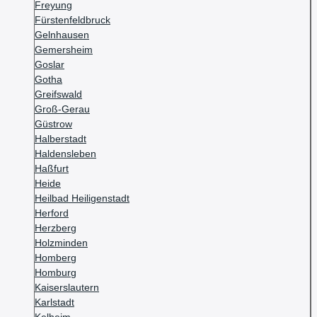
Freyung
Fürstenfeldbruck
Gelnhausen
Gemersheim
Goslar
Gotha
Greifswald
Groß-Gerau
Güstrow
Halberstadt
Haldensleben
Haßfurt
Heide
Heilbad Heiligenstadt
Herford
Herzberg
Holzminden
Homberg
Homburg
Kaiserslautern
Karlstadt