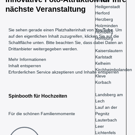
Heilbad
Heiligenstadt
nächste Veranstaltung
Herford
Herzberg
Holzminden
Sie sehen gerade einen Platzhalterinhalt von
YouTube
. Um
Homberg
auf den eigentlichen Inhalt zuzugreifen, klicken Sie auf die
Homburg
Schaltfläche unten. Bitte beachten Sie, dass dabei Daten an
Drittanbieter weitergegeben werden.
Kaiserslautern
Karlstadt
Mehr Informationen
Kelheim
Inhalt entsperren
Kirchheimbolanden
Erforderlichen Service akzeptieren und Inhalte entsperren
Kleve
Korbach
Landsberg am
Spinbooth für Hochzeiten
Lech
Lauf an der
Für die schönen Familienmomente
Pegnitz
Lauterbach
Leer
Lichtenfels