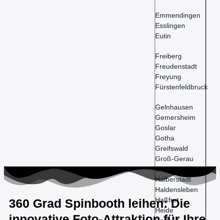
Emmendingen
Esslingen
Eutin
Freiberg
Freudenstadt
Freyung
Fürstenfeldbruck
Gelnhausen
Gemersheim
Goslar
Gotha
Greifswald
Groß-Gerau
Güstrow
Halberstadt
Haldensleben
Haßfurt
360 Grad Spinbooth leihen: Die
Heide
innovative Foto-Attraktion für Ihre