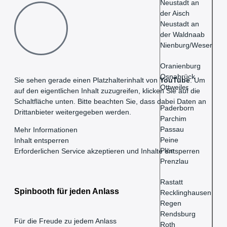
Neustadt an
der Aisch
Neustadt an
der Waldnaab
Nienburg/Weser
Oranienburg
Osnabrück
Sie sehen gerade einen Platzhalterinhalt von
YouTube
. Um
Ottweiler
auf den eigentlichen Inhalt zuzugreifen, klicken Sie auf die
Schaltfläche unten. Bitte beachten Sie, dass dabei Daten an
Paderborn
Drittanbieter weitergegeben werden.
Parchim
Passau
Mehr Informationen
Peine
Inhalt entsperren
Plön
Erforderlichen Service akzeptieren und Inhalte entsperren
Prenzlau
Rastatt
Spinbooth für jeden Anlass
Recklinghausen
Regen
Rendsburg
Für die Freude zu jedem Anlass
Roth