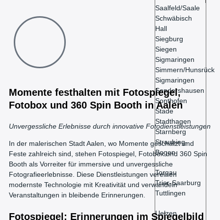
Saalfeld/Saale
Schwäbisch
Hall
Siegburg
Siegen
Sigmaringen
Simmern/Hunsrück
Sigmaringen
Sondershausen
Momente festhalten mit Fotospiegel,
Sonthofen
Fotobox und 360 Spin Booth in Aalen
Stade
Stadthagen
Unvergessliche Erlebnisse durch innovative Fotodienstleistungen
Starnberg
Straubing-
In der malerischen Stadt Aalen, wo Momente geschätzt und
Bogen
Feste zahlreich sind, stehen Fotospiegel, Fotobox und 360 Spin
Booth als Vorreiter für immersive und unvergessliche
Torgau
Fotografieerlebnisse. Diese Dienstleistungen vereinen
Trier-Saarburg
modernste Technologie mit Kreativität und verwandeln
Tuttlingen
Veranstaltungen in bleibende Erinnerungen.
Uelzen
Fotospiegel: Erinnerungen im Spiegelbild