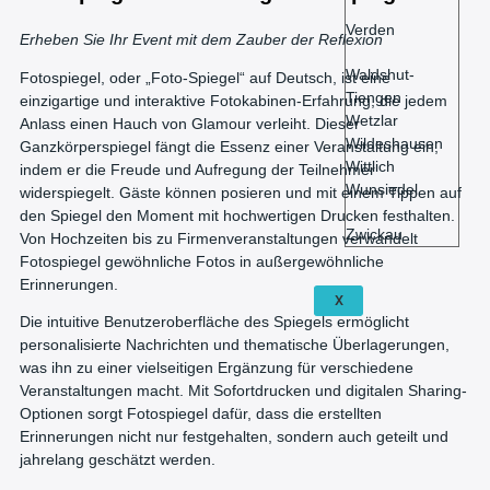
Verden
Erheben Sie Ihr Event mit dem Zauber der Reflexion
Waldshut-
Fotospiegel, oder „Foto-Spiegel“ auf Deutsch, ist eine
Tiengen
einzigartige und interaktive Fotokabinen-Erfahrung, die jedem
Wetzlar
Anlass einen Hauch von Glamour verleiht. Dieser
Wildeshausen
Ganzkörperspiegel fängt die Essenz einer Veranstaltung ein,
Wittlich
indem er die Freude und Aufregung der Teilnehmer
Wunsiedel
widerspiegelt. Gäste können posieren und mit einem Tippen auf
den Spiegel den Moment mit hochwertigen Drucken festhalten.
Zwickau
Von Hochzeiten bis zu Firmenveranstaltungen verwandelt
Fotospiegel gewöhnliche Fotos in außergewöhnliche
Erinnerungen.
X
Die intuitive Benutzeroberfläche des Spiegels ermöglicht
personalisierte Nachrichten und thematische Überlagerungen,
was ihn zu einer vielseitigen Ergänzung für verschiedene
Veranstaltungen macht. Mit Sofortdrucken und digitalen Sharing-
Optionen sorgt Fotospiegel dafür, dass die erstellten
Erinnerungen nicht nur festgehalten, sondern auch geteilt und
jahrelang geschätzt werden.