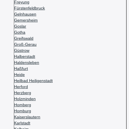
Freyung
Fürstenfeldbruck
Gelnhausen
Gemersheim
Goslar
Gotha
Greifswald
Groß-Gerau
Güstrow
Halberstadt
Haldensleben
Haßfurt
Heide
Heilbad Heiligenstadt
Herford
Herzberg
Holzminden
Homberg
Homburg
Kaiserslautern
Karlstadt