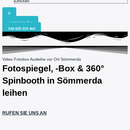
Zwickau
X
Jetzt Anrufen
040 605 339 460
Video Fotobox Ausleihe vor Ort Sömmerda
Fotospiegel, -Box & 360°
Spinbooth in
Sömmerda
leihen
RUFEN SIE UNS AN
040 605 339 460