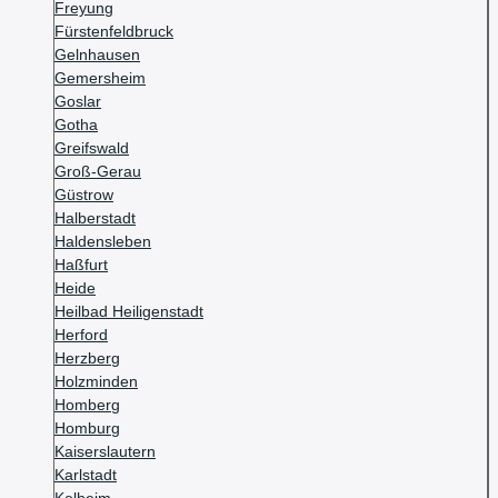
Freyung
Fürstenfeldbruck
Gelnhausen
Gemersheim
Goslar
Gotha
Greifswald
Groß-Gerau
Güstrow
Halberstadt
Haldensleben
Haßfurt
Heide
Heilbad Heiligenstadt
Herford
Herzberg
Holzminden
Homberg
Homburg
Kaiserslautern
Karlstadt