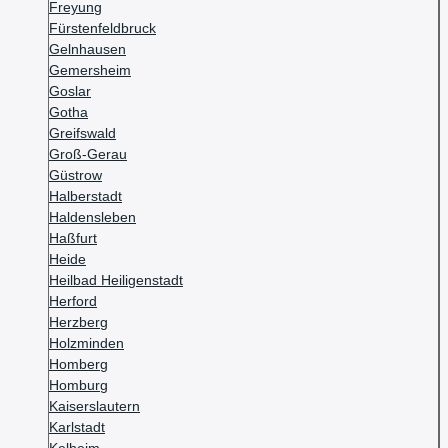
Freyung
Fürstenfeldbruck
Gelnhausen
Gemersheim
Goslar
Gotha
Greifswald
Groß-Gerau
Güstrow
Halberstadt
Haldensleben
Haßfurt
Heide
Heilbad Heiligenstadt
Herford
Herzberg
Holzminden
Homberg
Homburg
Kaiserslautern
Karlstadt