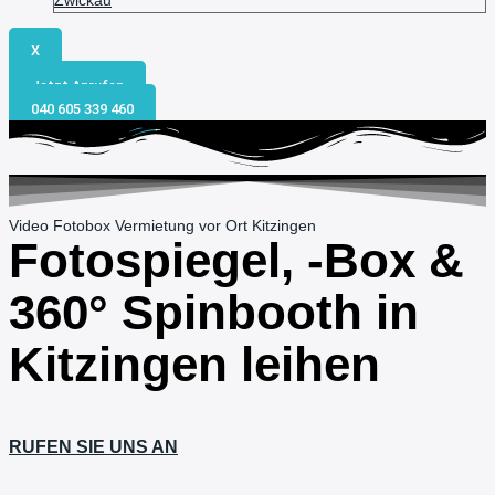
Zwickau
X
Jetzt Anrufen
040 605 339 460
Video Fotobox Vermietung vor Ort Kitzingen
Fotospiegel, -Box &
360° Spinbooth in
Kitzingen
leihen
RUFEN SIE UNS AN