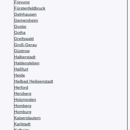
Freyung
Fürstenfeldbruck
Gelnhausen
Gemersheim
Goslar
Gotha
Greifswald
Groß-Gerau
Güstrow
Halberstadt
Haldensleben
Haßfurt
Heide
Heilbad Heiligenstadt
Herford
Herzberg
Holzminden
Homberg
Homburg
Kaiserslautern
Karlstadt