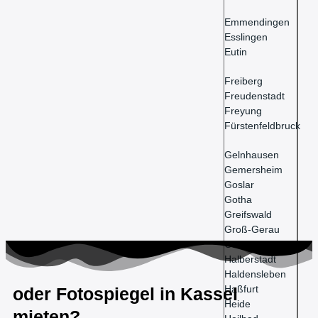
Emmendingen
Esslingen
Eutin
Freiberg
Freudenstadt
Freyung
Fürstenfeldbruck
Gelnhausen
Gemersheim
Goslar
Gotha
Greifswald
Groß-Gerau
Güstrow
Halberstadt
Haldensleben
Haßfurt
oder Fotospiegel in Kassel
Heide
mieten?