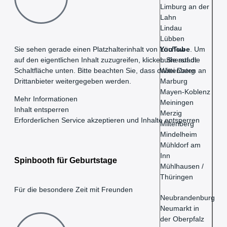
Limburg an der
Lahn
Lindau
Lübben
Lüchow
Sie sehen gerade einen Platzhalterinhalt von
YouTube
. Um
Lutherstadt
auf den eigentlichen Inhalt zuzugreifen, klicken Sie auf die
Wittenberg
Schaltfläche unten. Bitte beachten Sie, dass dabei Daten an
Marburg
Drittanbieter weitergegeben werden.
Mayen-Koblenz
Mehr Informationen
Meiningen
Inhalt entsperren
Merzig
Erforderlichen Service akzeptieren und Inhalte entsperren
Miltenberg
Mindelheim
Mühldorf am
Inn
Spinbooth für Geburtstage
Mühlhausen /
Thüringen
Für die besondere Zeit mit Freunden
Neubrandenburg
Neumarkt in
der Oberpfalz