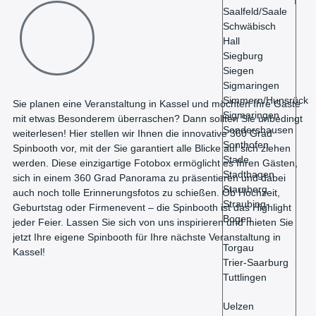
Saalfeld/Saale
Schwäbisch
Hall
Siegburg
Siegen
Sigmaringen
Simmern/Hunsrück
Sie planen eine Veranstaltung in Kassel und möchten Ihre Gäste
Sigmaringen
mit etwas Besonderem überraschen? Dann sollten Sie unbedingt
Sondershausen
weiterlesen! Hier stellen wir Ihnen die innovative 360 Grad
Sonthofen
Spinbooth vor, mit der Sie garantiert alle Blicke auf sich ziehen
Stade
werden. Diese einzigartige Fotobox ermöglicht es Ihren Gästen,
Stadthagen
sich in einem 360 Grad Panorama zu präsentieren und dabei
Starnberg
auch noch tolle Erinnerungsfotos zu schießen. Ob Hochzeit,
Straubing-
Geburtstag oder Firmenevent – die Spinbooth ist das Highlight
Bogen
jeder Feier. Lassen Sie sich von uns inspirieren und mieten Sie
jetzt Ihre eigene Spinbooth für Ihre nächste Veranstaltung in
Torgau
Kassel!
Trier-Saarburg
Tuttlingen
Uelzen