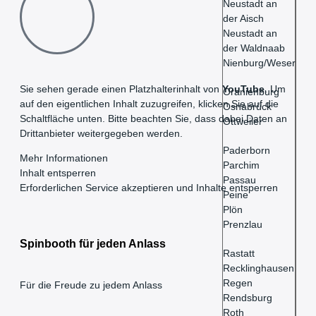
Neustadt an
der Aisch
Neustadt an
der Waldnaab
Nienburg/Weser
Sie sehen gerade einen Platzhalterinhalt von
YouTube
. Um
Oranienburg
auf den eigentlichen Inhalt zuzugreifen, klicken Sie auf die
Osnabrück
Schaltfläche unten. Bitte beachten Sie, dass dabei Daten an
Ottweiler
Drittanbieter weitergegeben werden.
Paderborn
Mehr Informationen
Parchim
Inhalt entsperren
Passau
Erforderlichen Service akzeptieren und Inhalte entsperren
Peine
Plön
Prenzlau
Spinbooth für jeden Anlass
Rastatt
Recklinghausen
Regen
Für die Freude zu jedem Anlass
Rendsburg
Roth