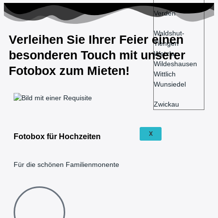
Verden
Waldshut-
Verleihen Sie Ihrer Feier einen
Tiengen
besonderen Touch mit unserer
Wetzlar
Wildeshausen
Fotobox zum Mieten!
Wittlich
Wunsiedel
Zwickau
X
Fotobox für Hochzeiten
Für die schönen Familienmonente