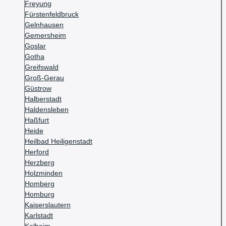
Freyung
Fürstenfeldbruck
Gelnhausen
Gemersheim
Goslar
Gotha
Greifswald
Groß-Gerau
Güstrow
Halberstadt
Haldensleben
Haßfurt
Heide
Heilbad Heiligenstadt
Herford
Herzberg
Holzminden
Homberg
Homburg
Kaiserslautern
Karlstadt